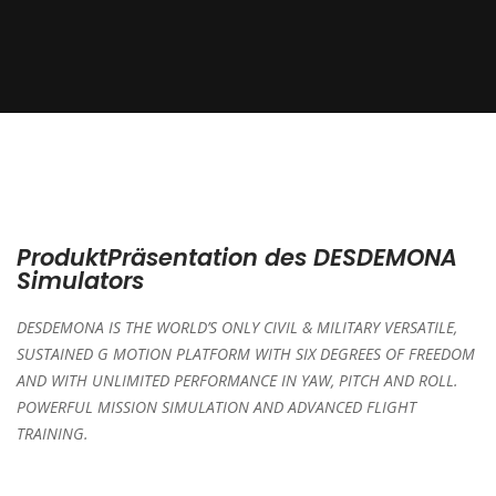
ProduktPräsentation des DESDEMONA
Simulators
DESDEMONA IS THE WORLD’S ONLY CIVIL & MILITARY VERSATILE,
SUSTAINED G MOTION PLATFORM WITH SIX DEGREES OF FREEDOM
AND WITH UNLIMITED PERFORMANCE IN YAW, PITCH AND ROLL.
POWERFUL MISSION SIMULATION AND ADVANCED FLIGHT
TRAINING.